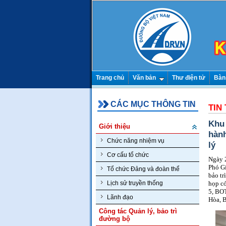
Trang chủ
Văn bản
Thư điện tử
Bàn
CÁC MỤC THÔNG TIN
TIN
Khu 
Giới thiệu
hành
Chức năng nhiệm vụ
lý
Cơ cấu tổ chức
Ngày 2
Phó Gi
Tổ chức Đảng và đoàn thể
bảo tr
họp c
Lịch sử truyền thống
5, BO
Lãnh đạo
Hòa, 
Công tác Quản lý, bảo trì
đường bộ