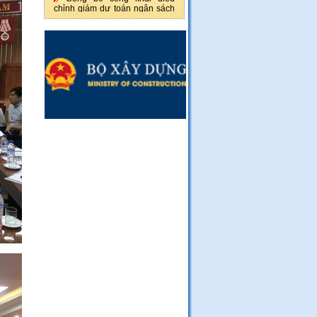
chỉnh giám dự toán ngân sách
năm 2026 của Khu Quản lý
đường bộ III