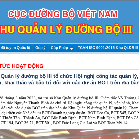
 đồ tuyến Quốc lộ
Góp ý
Cấp Phép
TCVN ISO 9001:2015 Khu QLĐB III
 TỨC HOẠT ĐỘNG
Quản lý đường bộ III tổ chức Hội nghị công tác quản lý,
, khai thác và bảo trì đối với các dự án BOT trên địa bà
8 tháng 3 năm 2023, tại trụ sở Khu Quản lý đường bộ III, Giám đốc Võ Trường 
ám đốc Nguyễn Thanh Bình đã chủ trì Hội nghị công tác quản lý, vận hành, khai
ì đối với các dự án BOT trên địa bàn do Khu Quản lý đường bộ III quản lý. Tham
ó đại diện các Nhà đầu tư BOT/Doanh nghiệp dự án: BOT Đèo Cả, BOT 545, BO
T Thiên Tân - Thành An, BOT Bắc Bình Định, BOT Nam Bình Định, BOT Đèo Cả
BOT 194, BOT 36.71, BOT 501, BOT Đức Long Gia Lai và BOT Toàn Mỹ 14.