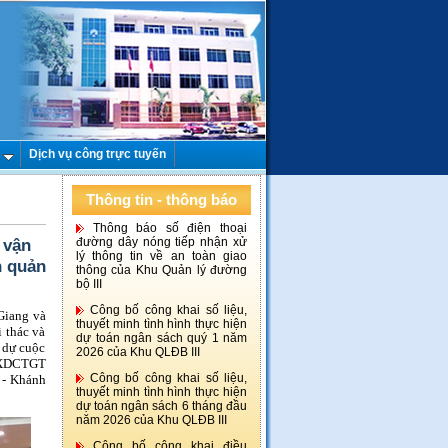
Dịch vụ công trực tuyến
Thông tin - thông báo
Thông báo số điện thoại
 vận
đường dây nóng tiếp nhận xử
lý thông tin về an toàn giao
n quản
thông của Khu Quản lý đường
bộ III
Công bố công khai số liệu,
Giang và
thuyết minh tình hình thực hiện
 thác và
dự toán ngân sách quý 1 năm
 dự cuộc
2026 của Khu QLĐB III
T XDCTGT
Công bố công khai số liệu,
 - Khánh
thuyết minh tình hình thực hiện
dự toán ngân sách 6 tháng đầu
năm 2026 của Khu QLĐB III
Công bố công khai điều