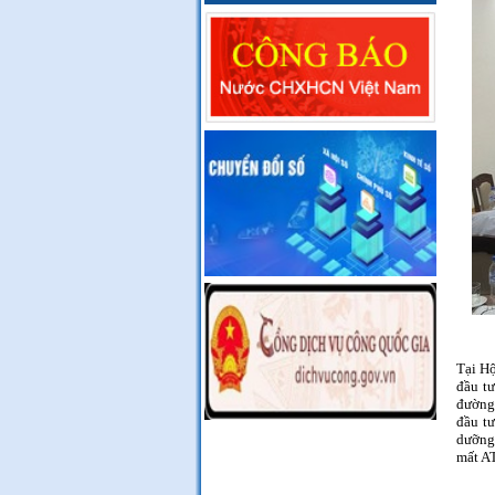
Tại H
đầu t
đường 
đầu t
dưỡng 
mất AT