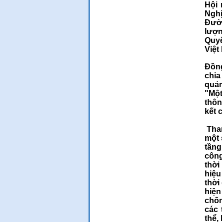
Hội 
Nghị
Đườn
lượn
Quy
Việt
Đồng
chia
quản
"Một
thôn
kết 
Tham
một 
tầng
công
thời
hiệu
thời
hiện
chốn
các 
thể,