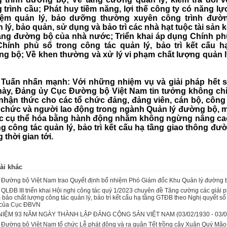
 trình cầu; Phát huy tiềm năng, lợi thế công ty có năng lực
iệm quản lý, bảo dưỡng thường xuyên công trình đườ
 lý, bảo quản, sử dụng và bảo trì các nhà hạt tuộc tài sản 
ầng đường bộ của nhà nước; Triển khai áp dụng Chính ph
Chính phủ số trong công tác quản lý, bảo trì kết cấu h
g bộ; Về khen thường và xử lý vi phạm chất lượng quản l
Tuấn nhấn mạnh: Với những nhiệm vụ và giải pháp hết 
này, Đảng ủy Cục Đường bộ Việt Nam tin tưởng không ch
nhận thức cho các tổ chức đảng, đảng viên, cán bộ, công
 chức và người lao động trong ngành Quản lý đường bộ, 
 cụ thể hóa bằng hành động nhằm không ngừng nâng ca
n
g công tác quản lý, bảo trì kết cấu hạ tầng giao thông đư
 thời gian tới.
ài khác
Đường bộ Việt Nam trao Quyết định bổ nhiệm Phó Giám đốc Khu Quản lý đường bộ
QLĐB III triển khai Hội nghị công tác quý 1/2023 chuyên đề Tăng cường các giải 
bảo chất lượng công tác quản lý, bảo trì kết cấu hạ tầng GTĐB theo Nghị quyết s
của Cục ĐBVN
NIỆM 93 NĂM NGÀY THÀNH LẬP ĐẢNG CỘNG SẢN VIỆT NAM (03/02/1930 - 03/0
 Đường bộ Việt Nam tổ chức Lễ phát động và ra quân Tết trồng cây Xuân Quý Mã