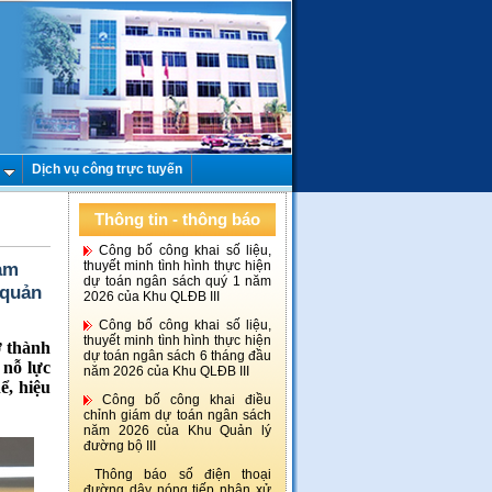
Dịch vụ công trực tuyến
Thông tin - thông báo
Công bố công khai số liệu,
đảm
thuyết minh tình hình thực hiện
dự toán ngân sách quý 1 năm
 quản
2026 của Khu QLĐB III
Công bố công khai số liệu,
thuyết minh tình hình thực hiện
ở thành
dự toán ngân sách 6 tháng đầu
 nỗ lực
năm 2026 của Khu QLĐB III
ể, hiệu
Công bố công khai điều
chỉnh giám dự toán ngân sách
năm 2026 của Khu Quản lý
đường bộ III
Thông báo số điện thoại
đường dây nóng tiếp nhận xử