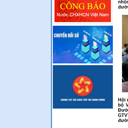
nhũn
đườ
Hội 
bộ V
Đườn
GTVT
đườ