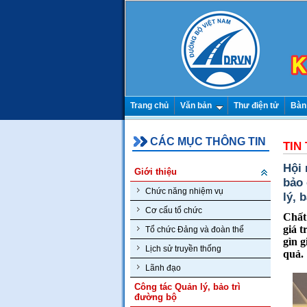
Trang chủ
Văn bản
Thư điện tử
Bàn
CÁC MỤC THÔNG TIN
TIN
Hội 
Giới thiệu
bảo 
Chức năng nhiệm vụ
lý, 
Cơ cấu tổ chức
Chất 
giá 
Tổ chức Đảng và đoàn thể
gìn g
Lịch sử truyền thống
quả.
Lãnh đạo
Công tác Quản lý, bảo trì
đường bộ