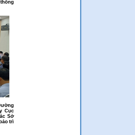
 thông
 Đường
ủy Cục
các Sở
ảo trì