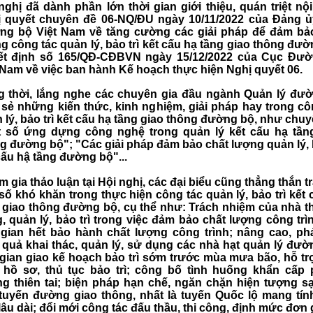
nghị đã dành phần lớn thời gian giới thiệu, quán triệt nộ
 quyết chuyên đề 06-NQ/ĐU ngày 10/11/2022 của Đảng 
g bộ Việt Nam về tăng cường các giải pháp để đảm bả
g công tác quản lý, bảo trì kết cấu hạ tầng giao thông đườ
ết định số 165/QĐ-CĐBVN ngày 15/12/2022 của Cục Đư
 Nam về việc ban hành Kế hoạch thực hiện Nghị quyết 06.
 thời, lắng nghe các chuyên gia đầu ngành Quản lý đư
 sẻ những kiến thức, kinh nghiệm, giải pháp hay trong cô
 lý, bảo trì kết cấu hạ tầng giao thông đường bộ, như chuy
 số ứng dựng công nghệ trong quản lý kết cấu hạ tần
g đường bộ"; "Các giải pháp đảm bảo chất lượng quản lý, b
cấu hậ tầng đường bộ"...
 gia thảo luận tại Hội nghị, các đại biểu cũng thẳng thắn t
số khó khăn trong thực hiện công tác quản lý, bảo trì kết 
 giao thông đường bộ, cụ thể như: Trách nhiệm của nhà th
, quản lý, bảo trì trong việc đảm bảo chất lượng công trì
 gian hết bảo hành chất lượng công trình; nâng cao, ph
 quả khai thác, quản lý, sử dụng các nhà hạt quản lý đườ
 gian giao kế hoạch bảo trì sớm trước mùa mưa bão, hỗ tr
 hồ sơ, thủ tục bảo trì; công bố tình huống khẩn cấp
g thiên tai; biện pháp hạn chế, ngăn chặn hiện tượng sạ
tuyến đường giao thông, nhất là tuyến Quốc lộ mang tín
 lâu dài; đổi mới công tác đấu thầu, thi công, định mức đơn 