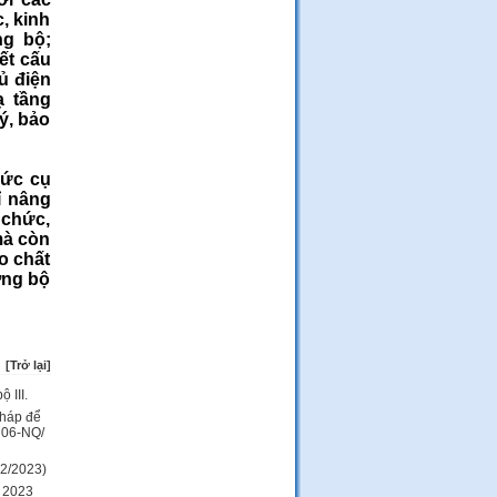
, kinh
ng bộ;
kết cấu
ủ điện
ạ tầng
ý, bảo
sức cụ
ỉ nâng
 chức,
mà còn
o chất
ờng bộ
[
Trở lại
]
 III.
pháp để
ố 06-NQ/
2/2023)
o 2023