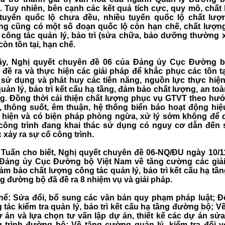
 Tuy nhiên, bên cạnh các kết quả tích cực, quy mô, chất
tuyến quốc lộ chưa đều, nhiều tuyến quốc lộ chất lượn
g cũng có một số đoạn quốc lộ còn hạn chế, chất lượn
 công tác quản lý, bảo trì (sửa chữa, bảo dưỡng thường 
còn tồn tại, hạn chế.
ậy, Nghị quyết chuyên đề 06 của Đảng ủy Cục Đường b
đề ra và thực hiện các giải pháp để khắc phục các tồn tạ
 sử dụng và phát huy các tiền năng, nguồn lực thực hiệ
quản lý, bảo trì kết cấu hạ tầng, đảm bảo chất lượng, an to
g. Đồng thời cải thiện chất lượng phục vụ GTVT theo hư
, thông suốt, êm thuận, hệ thống biển báo hoạt động hiệ
 hiện và có biện pháp phòng ngừa, xử lý sớm không để 
công trình đang khai thác sử dụng có nguy cơ dẫn đến 
 xảy ra sự cố công trình.
Tuấn cho biết, Nghị quyết chuyên đề 06-NQ/ĐU ngày 10/1
Đảng ủy Cục Đường bộ Việt Nam về tăng cường các giả
ảm bảo chất lượng công tác quản lý, bảo trì kết cấu hạ tần
g đường bộ đã đề ra 8 nhiệm vụ và giải pháp.
hể: Sửa đổi, bổ sung các văn bản quy phạm pháp luật; Đ
 tác kiểm tra quản lý, bảo trì kết cấu hạ tầng đường bộ; V
ự án và lựa chọn tư vấn lập dự án, thiết kế các dự án sử
 trình đường bộ; Về tăng cường quản lý, kiểm tra đối v