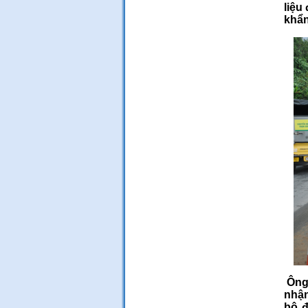
liệu
khẩn
Ông
nhận
bộ đ