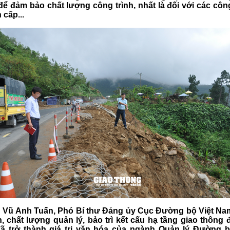
 để đảm bảo chất lượng công trình, nhất là đối với các công
 cấp...
 Vũ Anh Tuấn, Phó Bí thư Đảng ủy Cục Đường bộ Việt Na
, chất lượng quản lý, bảo trì kết cấu hạ tầng giao thông
ã trở thành giá trị văn hóa của ngành Quản lý Đường b