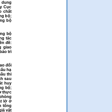
i dung
ủy Cục
o chất
ng bộ;
ờng bộ
ờng bộ
ng tác
ên đề:
g giao
ảo trì
rao đổi
cấu hạ
ầu thi
nh sau
át huy
ng bộ;
ợ thực
 phòng
t lở ở
h tổng
giá vật