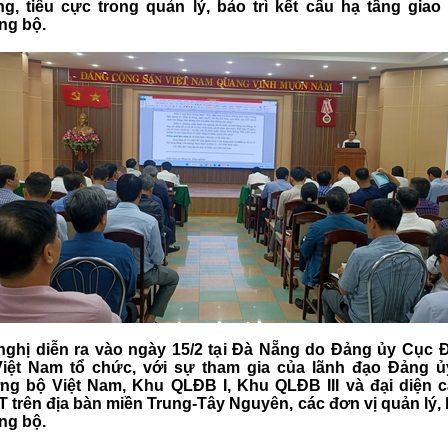
g, tiêu cực trong quản lý, bảo trì kết cấu hạ tầng giao
ng bộ.
nghị diễn ra vào ngày 15/2 tại Đà Nẵng do Đảng ủy Cục
iệt Nam tổ chức, với sự tham gia của lãnh đạo Đảng 
g bộ Việt Nam, Khu QLĐB I, Khu QLĐB III và đại diện 
 trên địa bàn miền Trung-Tây Nguyên, các đơn vị quản lý, b
ng bộ.