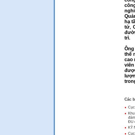
công
ngh
Quản
hạ t
tử, 
đườn
trì.
Ông 
thể 
cao 
viên
được
lượ
trong
Các b
▪
Cục 
▪
Khu 
đảm 
ĐU 
▪
KỶ 
▪
Cục