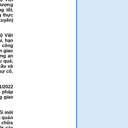
 lượng
g tốt,
g thực
xuyên)
ộ Việt
i, hạn
n công
àn giao
ớng an
u quả;
cầu và
sự cố,
1/2022
i pháp
g giao
ổi mới
ề quản
a chữa
ới các