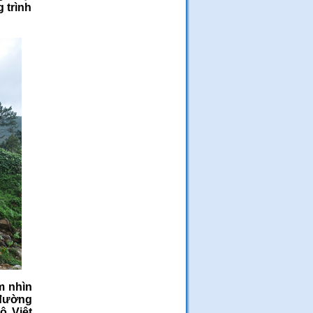
 trình
m nhìn
 đường
ộ Việt