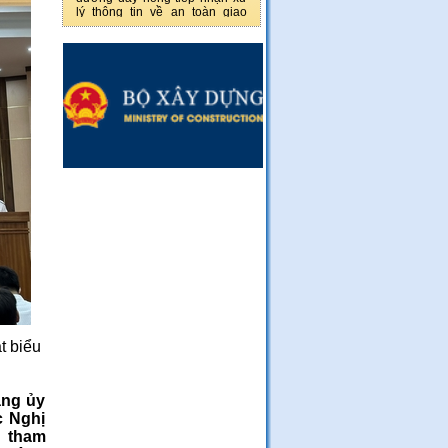
lý thông tin về an toàn giao
thông của Khu Quản lý đường
bộ III
t biểu
ảng ủy
c Nghị
 tham