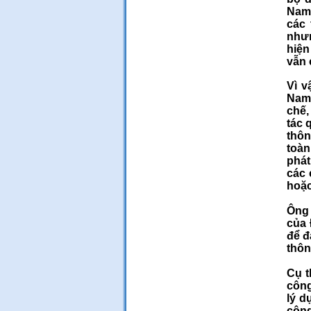
Nam.
các 
nhưn
hiện
vẫn 
Vì v
Nam 
chế,
tác 
thôn
toàn
phát
các 
hoặc
Ông 
của 
để đ
thôn
Cụ t
công
lý d
công