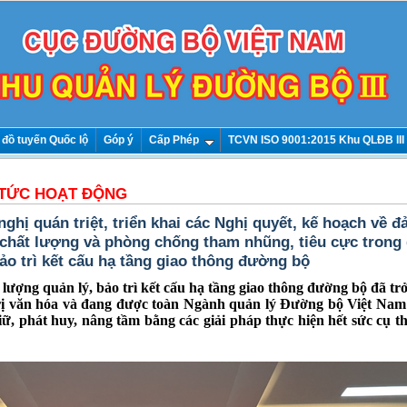
 đồ tuyến Quốc lộ
Góp ý
Cấp Phép
TCVN ISO 9001:2015 Khu QLĐB III
 TỨC HOẠT ĐỘNG
nghị quán triệt, triển khai các Nghị quyết, kế hoạch về 
chất lượng và phòng chống tham nhũng, tiêu cực trong
bảo trì kết cấu hạ tầng giao thông đường bộ
lượng quản lý, bảo trì kết cấu hạ tầng giao thông đường bộ đã tr
trị văn hóa và đang được toàn Ngành quản lý Đường bộ Việt Nam
iữ, phát huy, nâng tầm bằng các giải pháp thực hiện hết sức cụ th